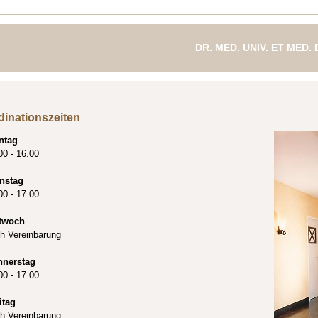
DR. MED. UNIV. ET MED.
FACHÄRZTIN FÜR ZAH
dinationszeiten
ntag
00 - 16.00
nstag
00 - 17.00
twoch
h Vereinbarung
nnerstag
00 - 17.00
itag
h Vereinbarung