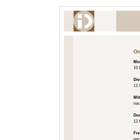
Or
Mo
10.
Die
12.
Mit
nac
Do
12.
Fre
nac