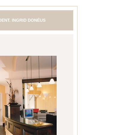
 DENT. INGRID DONÉUS
N- MUND- UND KIEFERHEILKUNDE