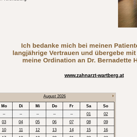
Ich bedanke mich bei meinen Patient
langjährige Vertrauen und übergebe mit
meine Ordination an Dr. Bernadette 
www.zahnarzt-wartberg.at
August 2026
Mo
Di
Mi
Do
Fr
Sa
So
--
--
--
--
--
01
02
03
04
05
06
07
08
09
10
11
12
13
14
15
16