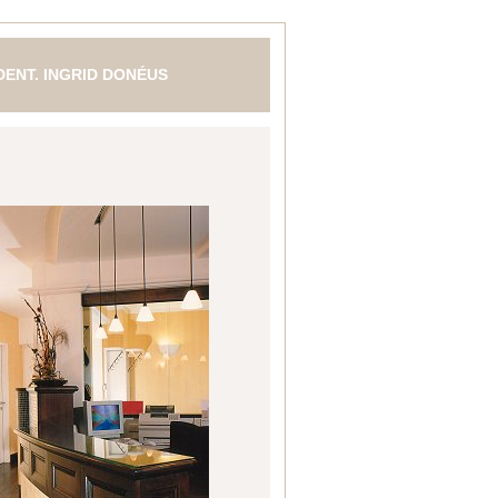
 DENT. INGRID DONÉUS
N- MUND- UND KIEFERHEILKUNDE