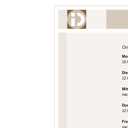
Or
Mo
10.
Die
12.
Mit
nac
Do
12.
Fre
nac