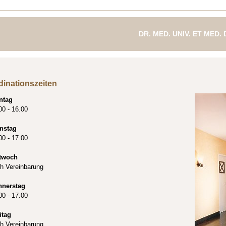
DR. MED. UNIV. ET MED.
FACHÄRZTIN FÜR ZAH
dinationszeiten
ntag
00 - 16.00
nstag
00 - 17.00
twoch
h Vereinbarung
nnerstag
00 - 17.00
itag
h Vereinbarung