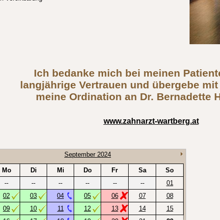
Ich bedanke mich bei meinen Patient
langjährige Vertrauen und übergebe mit
meine Ordination an Dr. Bernadette 
www.zahnarzt-wartberg.at
September 2024
Mo
Di
Mi
Do
Fr
Sa
So
--
--
--
--
--
--
01
02
03
04
05
06
07
08
09
10
11
12
13
14
15