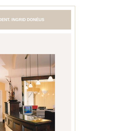
 DENT. INGRID DONÉUS
N- MUND- UND KIEFERHEILKUNDE