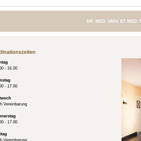
DR. MED. UNIV. ET MED.
FACHÄRZTIN FÜR ZAH
dinationszeiten
ntag
00 - 16.00
nstag
00 - 17.00
twoch
h Vereinbarung
nnerstag
00 - 17.00
itag
h Vereinbarung