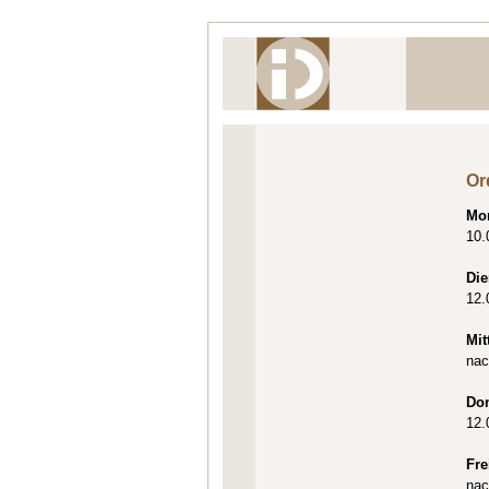
Or
Mo
10.
Die
12.
Mit
nac
Do
12.
Fre
nac