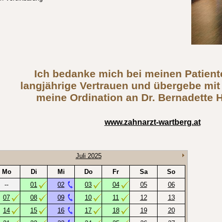
Ich bedanke mich bei meinen Patient
langjährige Vertrauen und übergebe mit
meine Ordination an Dr. Bernadette 
www.zahnarzt-wartberg.at
Juli 2025
Mo
Di
Mi
Do
Fr
Sa
So
--
01
02
03
04
05
06
07
08
09
10
11
12
13
14
15
16
17
18
19
20