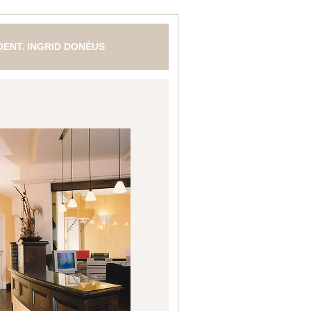
 DENT. INGRID DONÉUS
N- MUND- UND KIEFERHEILKUNDE