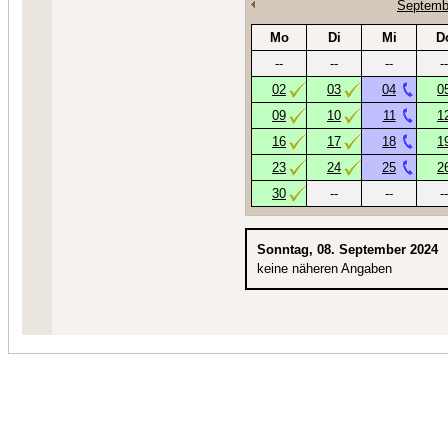
Septemb
Mo
Di
Mi
D
--
--
--
--
02
03
04
0
09
10
11
1
16
17
18
1
23
24
25
2
30
--
--
--
Sonntag, 08. September 2024
keine näheren Angaben