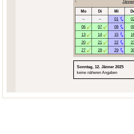
Jänner
Mo
Di
Mi
D
--
--
01
0
06
07
08
0
13
14
15
1
20
21
22
2
27
28
29
3
Sonntag, 12. Jänner 2025
keine näheren Angaben