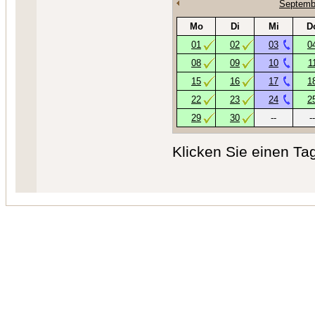
Septemb
Mo
Di
Mi
D
01
02
03
0
08
09
10
1
15
16
17
1
22
23
24
2
29
30
--
--
Klicken Sie einen Ta