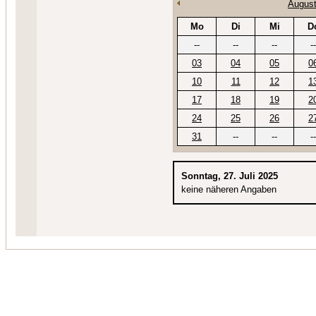
August
Mo
Di
Mi
D
--
--
--
--
03
04
05
0
10
11
12
1
17
18
19
2
24
25
26
2
31
--
--
--
Sonntag, 27. Juli 2025
keine näheren Angaben