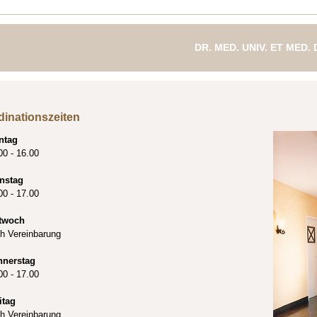
DR. MED. UNIV. ET MED.
FACHÄRZTIN FÜR ZAH
dinationszeiten
ntag
00 - 16.00
nstag
00 - 17.00
twoch
h Vereinbarung
nnerstag
00 - 17.00
itag
h Vereinbarung