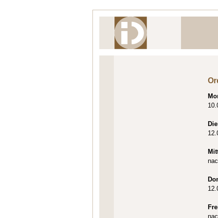
Or
Mo
10.
Die
12.
Mit
nac
Do
12.
Fre
nac