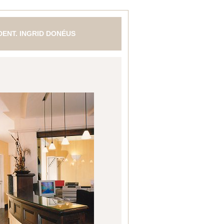
 DENT. INGRID DONÉUS
N- MUND- UND KIEFERHEILKUNDE