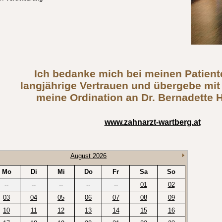
Ich bedanke mich bei meinen Patient
langjährige Vertrauen und übergebe mit
meine Ordination an Dr. Bernadette 
www.zahnarzt-wartberg.at
August 2026
Mo
Di
Mi
Do
Fr
Sa
So
--
--
--
--
--
01
02
03
04
05
06
07
08
09
10
11
12
13
14
15
16