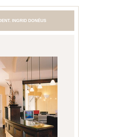
 DENT. INGRID DONÉUS
N- MUND- UND KIEFERHEILKUNDE