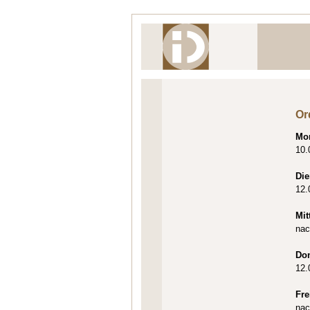
Or
Mo
10.
Die
12.
Mit
nac
Do
12.
Fre
nac