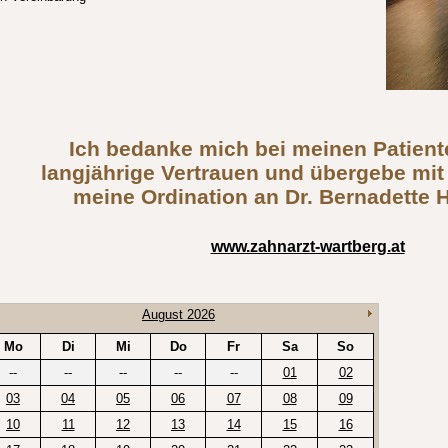
Ich bedanke mich bei meinen Patient
langjährige Vertrauen und übergebe mit
meine Ordination an Dr. Bernadette 
www.zahnarzt-wartberg.at
August 2026
Mo
Di
Mi
Do
Fr
Sa
So
--
--
--
--
--
01
02
03
04
05
06
07
08
09
10
11
12
13
14
15
16