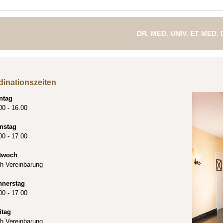
DR. MED. UNIV. ET MED.
FACHÄRZTIN FÜR ZAH
dinationszeiten
ntag
00 - 16.00
nstag
00 - 17.00
twoch
h Vereinbarung
nnerstag
00 - 17.00
itag
h Vereinbarung