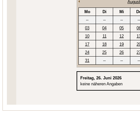
August
Mo
Di
Mi
D
--
--
--
--
03
04
05
0
10
11
12
1
17
18
19
2
24
25
26
2
31
--
--
--
Freitag, 26. Juni 2026
keine näheren Angaben