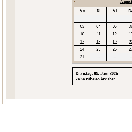
August
Mo
Di
Mi
D
--
--
--
--
03
04
05
0
10
11
12
1
17
18
19
2
24
25
26
2
31
--
--
--
Dienstag, 09. Juni 2026
keine näheren Angaben