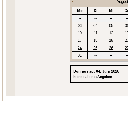
August
Mo
Di
Mi
D
--
--
--
--
03
04
05
0
10
11
12
1
17
18
19
2
24
25
26
2
31
--
--
--
Donnerstag, 04. Juni 2026
keine näheren Angaben