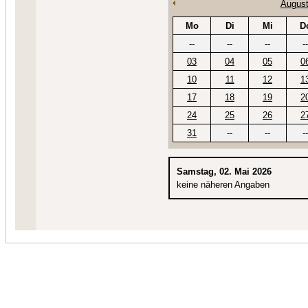
August
Mo
Di
Mi
D
--
--
--
--
03
04
05
0
10
11
12
1
17
18
19
2
24
25
26
2
31
--
--
--
Samstag, 02. Mai 2026
keine näheren Angaben