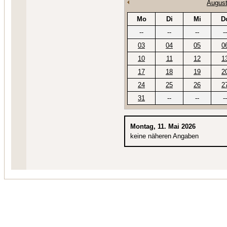
August
Mo
Di
Mi
D
--
--
--
--
03
04
05
0
10
11
12
1
17
18
19
2
24
25
26
2
31
--
--
--
Montag, 11. Mai 2026
keine näheren Angaben