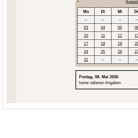
August
Mo
Di
Mi
D
--
--
--
--
03
04
05
0
10
11
12
1
17
18
19
2
24
25
26
2
31
--
--
--
Freitag, 08. Mai 2026
keine näheren Angaben