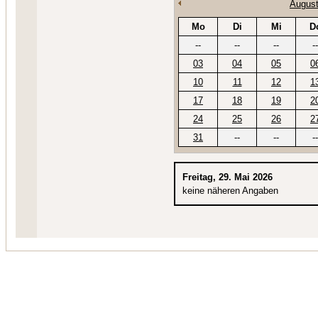
August
Mo
Di
Mi
D
--
--
--
--
03
04
05
0
10
11
12
1
17
18
19
2
24
25
26
2
31
--
--
--
Freitag, 29. Mai 2026
keine näheren Angaben