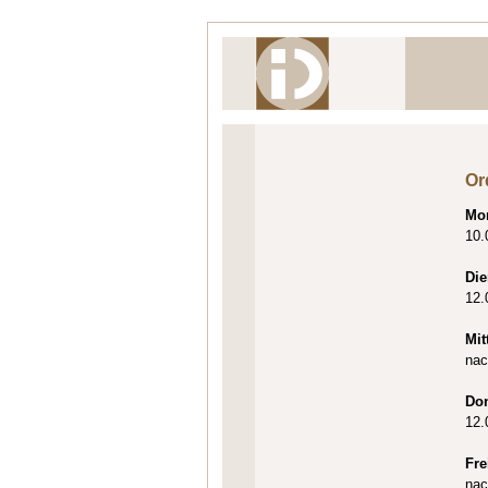
Or
Mo
10.
Die
12.
Mit
nac
Do
12.
Fre
nac