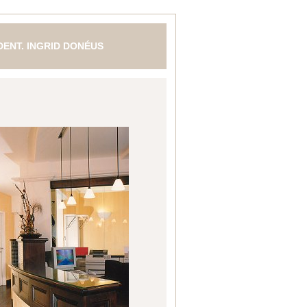
 DENT. INGRID DONÉUS
N- MUND- UND KIEFERHEILKUNDE