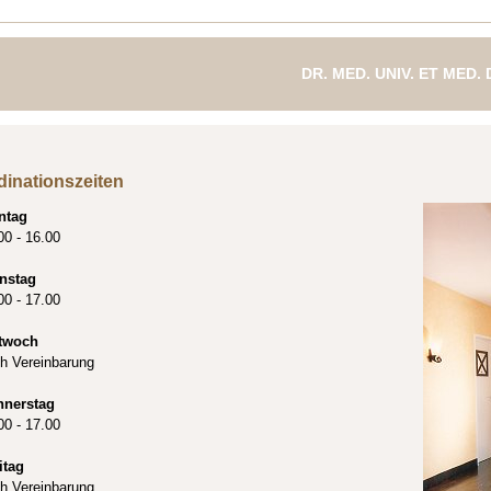
DR. MED. UNIV. ET MED.
FACHÄRZTIN FÜR ZAH
dinationszeiten
ntag
00 - 16.00
nstag
00 - 17.00
twoch
h Vereinbarung
nnerstag
00 - 17.00
itag
h Vereinbarung