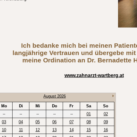
Ich bedanke mich bei meinen Patient
langjährige Vertrauen und übergebe mit
meine Ordination an Dr. Bernadette 
www.zahnarzt-wartberg.at
August 2026
Mo
Di
Mi
Do
Fr
Sa
So
--
--
--
--
--
01
02
03
04
05
06
07
08
09
10
11
12
13
14
15
16