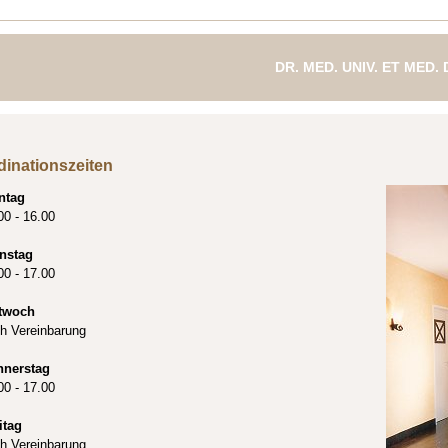
DR. MED. UNIV. ET MED.
FACHÄRZTIN FÜR ZAH
dinationszeiten
ntag
00 - 16.00
nstag
00 - 17.00
twoch
h Vereinbarung
nnerstag
00 - 17.00
itag
h Vereinbarung