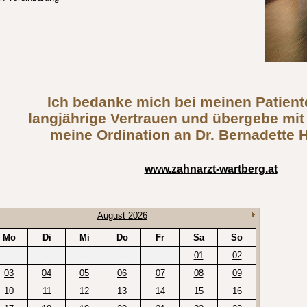
Ich bedanke mich bei meinen Patient
langjährige Vertrauen und übergebe mit
meine Ordination an Dr. Bernadette 
www.zahnarzt-wartberg.at
August 2026
Mo
Di
Mi
Do
Fr
Sa
So
--
--
--
--
--
01
02
03
04
05
06
07
08
09
10
11
12
13
14
15
16