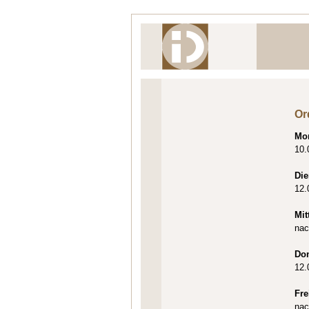
Or
Mo
10.
Die
12.
Mit
nac
Do
12.
Fre
nac