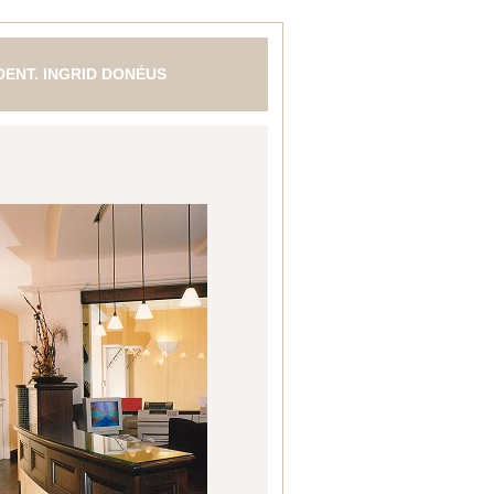
 DENT. INGRID DONÉUS
N- MUND- UND KIEFERHEILKUNDE