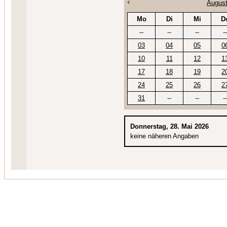
August
Mo
Di
Mi
D
--
--
--
--
03
04
05
0
10
11
12
1
17
18
19
2
24
25
26
2
31
--
--
--
Donnerstag, 28. Mai 2026
keine näheren Angaben