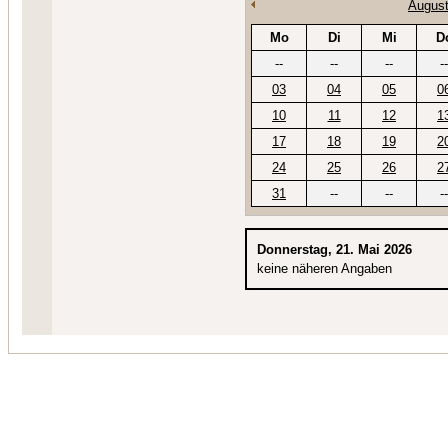
August
Mo
Di
Mi
D
--
--
--
--
03
04
05
0
10
11
12
1
17
18
19
2
24
25
26
2
31
--
--
--
Donnerstag, 21. Mai 2026
keine näheren Angaben